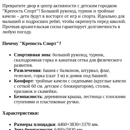
Превратите двор в центр активности с детским городком
"Крепость Спорт"! Большой рукоход, турник и тройные
качели – дети будут в восторге от игр и спорта. Идеально для
малышей и подросших ребят, чтобы окрепнуть перед школой.
Прочная архангельская сосна гарантирует долговечность в
любую погоду.
Почему "Крепость Спорт"?
Спортивная зона
: большой рукоход, турник,
скалодромная горка и канатная сетка для физического
развития.
Развлечения
: башня с балконом, штурвал, флаг,
телескоп, горка (скат 3 м) и домик под башней.
Комфорт
: тройные качели с сиденьями (круглые качели
с сеткой 60 см. детское с блокиратором), столик,
прилавок и скамейки.
Безопасность
: деревянная крыша, лестница с плоскими
ступенями и пластиковые ручки.
Характеристики:
Размеры площадки
: 4460×3830×3370 мм.
Зона безопасности
: 6460×5830 мм.