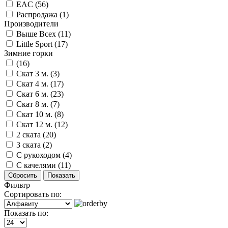
EAC
(56)
Распродажа
(1)
Производители
Выше Всех
(11)
Little Sport
(17)
Зимние горки
(16)
Скат 3 м.
(3)
Скат 4 м.
(17)
Скат 6 м.
(23)
Скат 8 м.
(7)
Скат 10 м.
(8)
Скат 12 м.
(12)
2 ската
(20)
3 ската
(2)
С рукоходом
(4)
С качелями
(11)
Сбросить
Фильтр
Сортировать по:
Показать по: