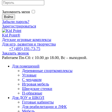
Запомнить меня
Забыли пароль?
Зарегистрироваться
Kid
Point®
Детские игровые комплексы
Для игр, развития и творчества
+7 (495) 191-73-75
Заказать звонок
Работаем Пн-Сб: с 10.00 до 18.00, Вс – выходной.
Для помещений
Деревянные спорткомплексы
Угловые
С чердаком
Игровая мебель
Шведские стенки
П-образные
Для ДОУ и ШКОЛ
Готовые кабинеты
Для реабилитации и ЛФК
Мебель