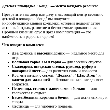
Детская площадка "Бонд" — мечта каждого ребёнка!
Превратите ваш двор или дачу в настоящий центр веселья с
детской площадкой "бонд" вы получите
многофункциональный комплекс, который подарит детям
активный отдых, развитие и бесконечные приключения.
Прочный клеёный брус и яркая комплектация — это
надёжность и радость в одном!
Что входит в комплект:
Два домика
и
высокий домик
— идельное место для
игр.
Волновая горка 3 м
и
горка
— для весёлых спусков.
Скалодром
,
шведская стенка
,
рукоход
,
руфер
и
пожарный шест
— для развития силы и ловкости.
Круглые качели с сеткой,
"Долька"
,
"Шар Drop"
и
качели для малышей
— безопасное катание для всех
возрастов.
Песочница
,
столик с лавочками
и
балкон
— для
творчества и отдыха.
Баскетбольная корзина
и
бочки
— для активных игр и
спорта.
Лестница
— для удобного подъёма.