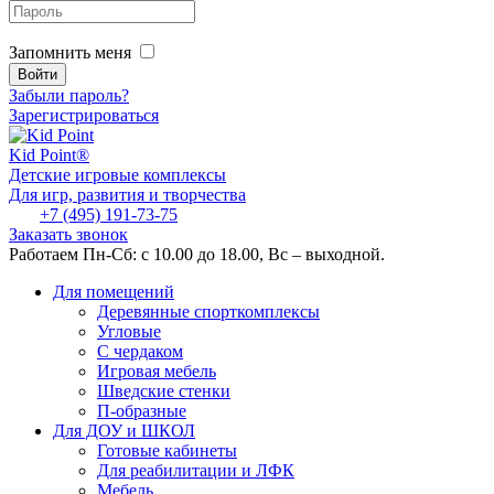
Запомнить меня
Забыли пароль?
Зарегистрироваться
Kid
Point®
Детские игровые комплексы
Для игр, развития и творчества
+7 (495) 191-73-75
Заказать звонок
Работаем Пн-Сб: с 10.00 до 18.00, Вс – выходной.
Для помещений
Деревянные спорткомплексы
Угловые
С чердаком
Игровая мебель
Шведские стенки
П-образные
Для ДОУ и ШКОЛ
Готовые кабинеты
Для реабилитации и ЛФК
Мебель