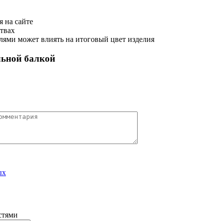
 на сайте
ствах
ями может влиять на итоговый цвет изделия
льной балкой
ых
стями