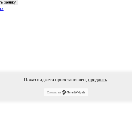
ых
Показ виджета приостановлен,
продлить
.
Сделано на