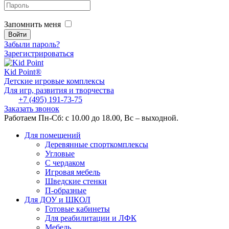
Запомнить меня
Забыли пароль?
Зарегистрироваться
Kid
Point®
Детские игровые комплексы
Для игр, развития и творчества
+7 (495) 191-73-75
Заказать звонок
Работаем Пн-Сб: с 10.00 до 18.00, Вс – выходной.
Для помещений
Деревянные спорткомплексы
Угловые
С чердаком
Игровая мебель
Шведские стенки
П-образные
Для ДОУ и ШКОЛ
Готовые кабинеты
Для реабилитации и ЛФК
Мебель