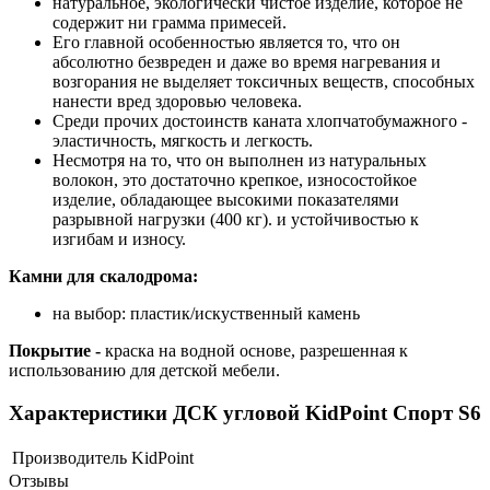
натуральное, экологически чистое изделие, которое не
содержит ни грамма примесей.
Его главной особенностью является то, что он
абсолютно безвреден и даже во время нагревания и
возгорания не выделяет токсичных веществ, способных
нанести вред здоровью человека.
Среди прочих достоинств каната хлопчатобумажного -
эластичность, мягкость и легкость.
Несмотря на то, что он выполнен из натуральных
волокон, это достаточно крепкое, износостойкое
изделие, обладающее высокими показателями
разрывной нагрузки (400 кг). и устойчивостью к
изгибам и износу.
Камни для скалодрома:
на выбор: пластик/искуственный камень
Покрытие -
краска на водной основе, разрешенная к
использованию для детской мебели.
Характеристики ДСК угловой KidPoint Спорт S6
Производитель
KidPoint
Отзывы