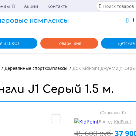
енды
Акции
Контакты
+
игровые комплексы
У и ШКОЛ
Товары дня
Детские
/
Деревянные спорткомплексы
/
ДСК KidPoint Джунгли J1 Серый
гли J1 Серый 1.5 м.
(Отзывов: 0)
Бренд:
KidPoint
45 600 руб.
37 90