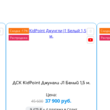
Скидка -17%
Скидк
Распродажа
Распр
ДСК KidPoint Джунгли J1 Белый 1,5 м.
Цена:
37 900 руб.
45 600
9 475 ₽
× 4 платежа в Сплит