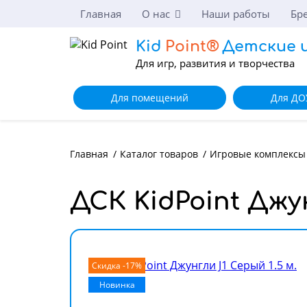
Главная
О нас
Наши работы
Бр
Kid
Point®
Детские 
Для игр, развития и творчества
Для помещений
Для ДО
Главная
/
Каталог товаров
/
Игровые комплексы
ДСК KidPoint Джун
Скидка -17%
Новинка