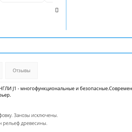
Отзывы
ЛИ J1 -
многофункциональные и безопасные.Современн
рьер.
фовку. Занозы исключены.
ен рельеф древесины.