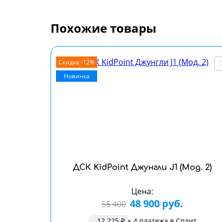
Похожие товары
Скидка -12%
Новинка
ДСК KidPoint Джунгли J1 (Мод. 2)
Цена:
48 900 руб.
55 400
12 225 ₽
× 4 платежа в Сплит