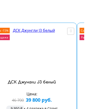
а -15%
Скидка -17%
одажа
Распродажа
ДСК Джунгли J3 белый
ДСК Джунгли
Цена:
39 800 руб.
46 700
67 
9 950 ₽
× 4 платежа в Сплит
14 17