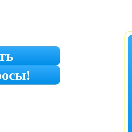
ть
росы!
5