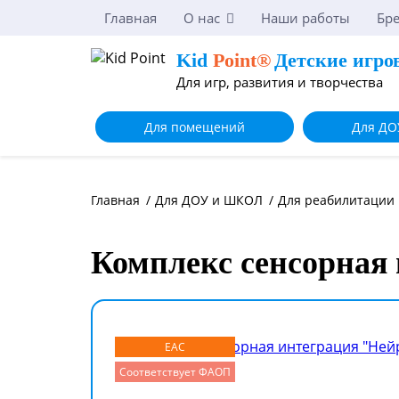
Главная
О нас
Наши работы
Бр
Kid
Point®
Детские игро
Для игр, развития и творчества
Для помещений
Для ДО
Главная
/
Для ДОУ и ШКОЛ
/
Для реабилитации
Комплекс сенсорная
EAC
Соответствует ФАОП