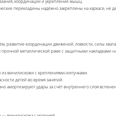
азания, координации и укрепление мышц.
еские перекладины надёжно закреплены на каркасе, не д
, развитие координации движений, ловкости, силы хвата 
 прочной металлической раме с защитными накладками на к
 из винилискожи с креплениями‑липучками.
сности детей во время занятий.
но амортизируют удары за счёт внутреннего слоя вспенен
л — винилискожа с молнией.