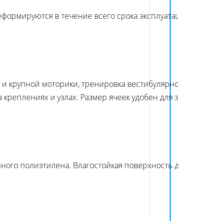
еформируются в течение всего срока эксплуатации. Удоб
и крупной моторики, тренировка вестибулярного аппарата
реплениях и узлах. Размер ячеек удобен для захвата рук
ного полиэтилена. Влагостойкая поверхность допускает р