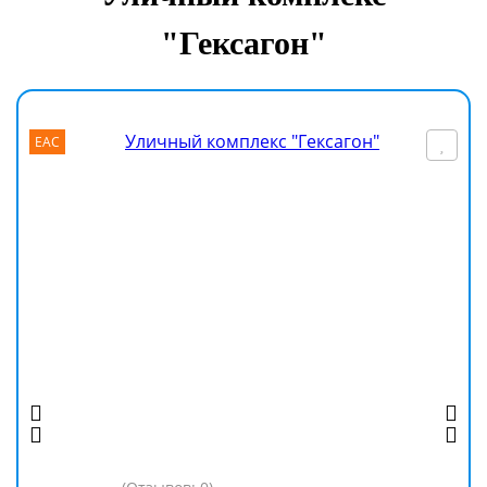
"Гексагон"
EAC